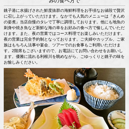
みの食べ方で
銚子港に水揚げされた鮮度抜群の海鮮料理をお手頃なお値段で贅沢
に召し上がっていただけます。なかでも人気のメニューは『きんめ
の姿煮』当店自慢のタレで丁寧に調理しております。他にも地魚の
刺身や焼き魚など新鮮な海の幸をお好みの食べ方で愉しんでいただ
けます。また、夜の営業ではコース料理でお楽しみいただけます。
夜の営業は完全予約制となっております。ご夫婦やカップル、ご家
族はもちろん法事や宴会、ツアーでのお食事もご利用いただけま
す。2階席もございますので、お電話にてお問い合わせをお願いし
ます。優雅に流れる利根川を眺めながら、ごゆっくりと銚子の味を
お愉しみください。